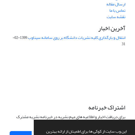
ارسال مقاله
تماس با ما
نقشه سایت
آخرین اخبار
انتقال و بارگذاری کلیه نشریات دانشگاه بر روی سامانه سیناوب
1399-02-
31
این نشریه تحت مجوز Creative Commons ارجاع 4.0 بین المللی قرار
دارد.
The journal is licensed under Creative Commons Attribution 4.0
International license (CC By 4.0).
اشتراک خبرنامه
برای دریافت اخبار و اطلاعیه های مهم نشریه در خبرنامه نشریه مشترک
شوید.
این وب سایت از کوکی ها برای اطمینان از ارائه بهترین