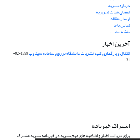
درباره نشریه
اعضای هیات تحریریه
ارسال مقاله
تماس با ما
نقشه سایت
آخرین اخبار
انتقال و بارگذاری کلیه نشریات دانشگاه بر روی سامانه سیناوب
1399-02-
31
این نشریه تحت مجوز Creative Commons ارجاع 4.0 بین المللی قرار
دارد.
The journal is licensed under Creative Commons Attribution 4.0
International license (CC By 4.0).
اشتراک خبرنامه
برای دریافت اخبار و اطلاعیه های مهم نشریه در خبرنامه نشریه مشترک