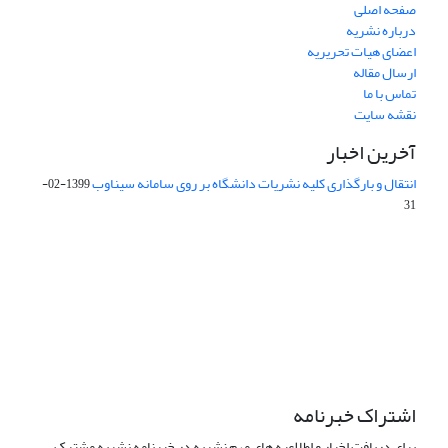
صفحه اصلی
درباره نشریه
اعضای هیات تحریریه
ارسال مقاله
تماس با ما
نقشه سایت
آخرین اخبار
انتقال و بارگذاری کلیه نشریات دانشگاه بر روی سامانه سیناوب
1399-02-
31
این نشریه تحت مجوز Creative Commons ارجاع 4.0 بین المللی قرار
دارد.
The journal is licensed under Creative Commons Attribution 4.0
International license (CC By 4.0).
اشتراک خبرنامه
برای دریافت اخبار و اطلاعیه های مهم نشریه در خبرنامه نشریه مشترک