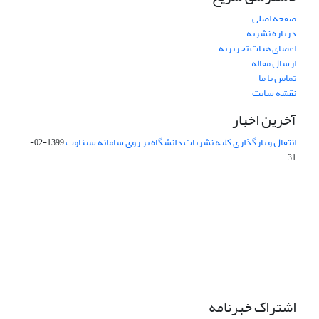
صفحه اصلی
درباره نشریه
اعضای هیات تحریریه
ارسال مقاله
تماس با ما
نقشه سایت
آخرین اخبار
انتقال و بارگذاری کلیه نشریات دانشگاه بر روی سامانه سیناوب
1399-02-
31
این نشریه تحت مجوز Creative Commons ارجاع 4.0 بین المللی قرار
دارد.
The journal is licensed under Creative Commons Attribution 4.0
International license (CC By 4.0).
اشتراک خبرنامه