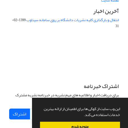
نقشه سایت
آخرین اخبار
انتقال و بارگذاری کلیه نشریات دانشگاه بر روی سامانه سیناوب
1399-02-
31
این نشریه تحت مجوز Creative Commons ارجاع 4.0 بین المللی قرار
دارد.
The journal is licensed under Creative Commons Attribution 4.0
International license (CC By 4.0).
اشتراک خبرنامه
برای دریافت اخبار و اطلاعیه های مهم نشریه در خبرنامه نشریه مشترک
شوید.
این وب سایت از کوکی ها برای اطمینان از ارائه بهترین
اشتراک
خدمات استفاده می کند.
متوجه شدم