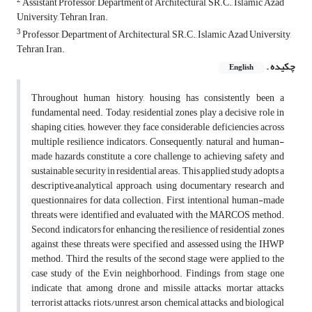
2
Assistant Professor, Department of Architectural, SR.C., Islamic Azad
University, Tehran, Iran.
3
Professor, Department of Architectural, SR.C., Islamic Azad University,
Tehran, Iran.
چکیده .
English
Throughout human history, housing has consistently been a
fundamental need. Today, residential zones play a decisive role in
shaping cities; however, they face considerable deficiencies across
multiple resilience indicators. Consequently, natural and human-
made hazards constitute a core challenge to achieving safety and
sustainable security in residential areas. This applied study adopts a
descriptive–analytical approach, using documentary research and
questionnaires for data collection. First, intentional human-made
threats were identified and evaluated with the MARCOS method.
Second, indicators for enhancing the resilience of residential zones
against these threats were specified and assessed using the IHWP
method. Third, the results of the second stage were applied to the
case study of the Evin neighborhood. Findings from stage one
indicate that, among drone and missile attacks, mortar attacks,
terrorist attacks, riots/unrest, arson, chemical attacks, and biological