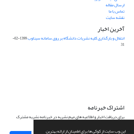
ارسال مقاله
تماس با ما
نقشه سایت
آخرین اخبار
انتقال و بارگذاری کلیه نشریات دانشگاه بر روی سامانه سیناوب
1399-02-
31
این نشریه تحت مجوز Creative Commons ارجاع 4.0 بین المللی قرار
دارد.
The journal is licensed under Creative Commons Attribution 4.0
International license (CC By 4.0).
اشتراک خبرنامه
برای دریافت اخبار و اطلاعیه های مهم نشریه در خبرنامه نشریه مشترک
شوید.
این وب سایت از کوکی ها برای اطمینان از ارائه بهترین