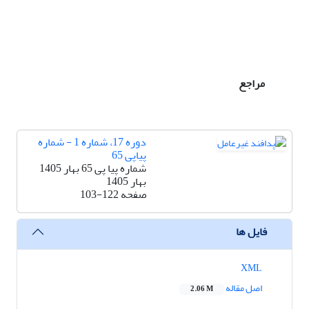
مراجع
دوره 17، شماره 1 - شماره
پیاپی 65
شماره پیا پی 65 بهار 1405
بهار 1405
صفحه
103-122
فایل ها
XML
اصل مقاله
2.06 M