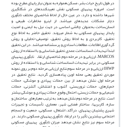
در طول تاریخ حیات بشر، مسکن همواره به عنوان نیاز پایه­ای مطرح بوده
است. امروزه پهنه­های مسکونی نقش تعیین­کننده­ای در شکل­گیری
شهرها داشته و دارد، در عین حال از لحاظ شاخص­های مختلف تاب­آوری
دچار مشکلات عدیده­ای می­باشد. از این­رو مخاطرات طبیعی و
انسان‌ساخت به‌عنوان چالشی اساسی در جهت نیل به ایمنی و امنیت
پایدار پهنه­های مسکونی به شمار می­روند. تحقیق حاضر به لحاظ نوع
تحقیق، کاربردی و به لحاظ روش تحقیق، توصیفی-تحلیلی و روش
گردآوری اطلاعات، مطالعات اسنادی و پرسشنامه می­باشد. در این تحقیق
ابتداً تهدیدات انسان­ساخت عمدی تحقیق شناسایی و با استفاده از روش
MARCOS، ارزیابی و در مرحله دوم شاخص­های ارتقاء تاب­آوری پهنه­های
مسکونی در برابر تهدیدات انسان­ساخت شناسابی و با استفاده از روش
IHWP ارزیابی و در مرحله سوم نتایج ارزیابی مرحله دوم بر روی نمونه
موردی تحقیق یعنی محله اوین پیاده­سازی گردید. نتایج تحقیق در
مرحله اول نشان می­دهد از بین حملات پهپادی و موشکی، حملات
خمپاره­ای، حملات تروریستی، آشوب و اغتشاش، آتش­زنی، حملات
شیمیایی و حملات زیستی، احتمال وقوع حملات پهپادی و موشکی بیشتر
است. نتایج در مرحله دوم نشان می­دهد به ترتیب معیارهای ساختمان و
سازه، کاربری­ها، ساختار فضایی شهر، معماری، تأسیسات و تجهیزات
شهری پشتیبان پهنه­های، درآکد، اشتغال، مسکونی، جمعیت و انسجام
اجتماعی بیشترین تأثیر را در ارتقاء تاب­آوری پهنه­های مسکونی دارند. در
مرحله سوم نیز نتایج نشان می­دهد میزان تاب­آوری پهنه­های مسکونی