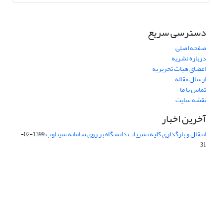
دسترسی سریع
صفحه اصلی
درباره نشریه
اعضای هیات تحریریه
ارسال مقاله
تماس با ما
نقشه سایت
آخرین اخبار
انتقال و بارگذاری کلیه نشریات دانشگاه بر روی سامانه سیناوب
1399-02-
31
این نشریه تحت مجوز Creative Commons ارجاع 4.0 بین المللی قرار
دارد.
The journal is licensed under Creative Commons Attribution 4.0