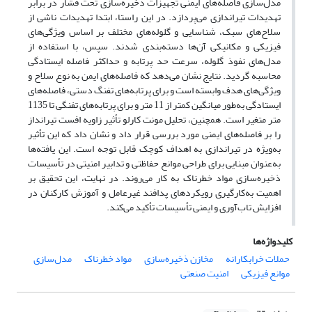
مدل‌سازی فاصله‌های ایمنی تجهیزات ذخیره‌سازی تحت فشار در برابر
تهدیدات تیراندازی می‌پردازد. در این راستا، ابتدا تهدیدات ناشی از
سلاح‌های سبک، شناسایی و گلوله‌های مختلف بر اساس ویژگی‌های
فیزیکی و مکانیکی آن‌ها دسته‌بندی شدند. سپس، با استفاده از
مدل‌های نفوذ گلوله، سرعت حد پرتابه و حداکثر فاصله ایستادگی
محاسبه گردید. نتایج نشان می‌دهد که فاصله‌های ایمن به نوع سلاح و
ویژگی‌های هدف وابسته است و برای پرتابه‌های تفنگ دستی، فاصله‌های
ایستادگی به‌طور میانگین کمتر از 11 متر و برای پرتابه‌های تفنگی تا 1135
متر متغیر است. همچنین، تحلیل مونت کارلو تأثیر زاویه افست تیرانداز
را بر فاصله‌های ایمنی مورد بررسی قرار داد و نشان داد که این تأثیر
به‌ویژه در تیراندازی به اهداف کوچک قابل توجه است. این یافته‌ها
به‌عنوان مبنایی برای طراحی موانع حفاظتی و تدابیر امنیتی در تأسیسات
ذخیره‌سازی مواد خطرناک به کار می‌روند. در نهایت، این تحقیق بر
اهمیت به‌کارگیری رویکردهای پدافند غیرعامل و آموزش کارکنان در
افزایش تاب‌آوری و ایمنی تأسیسات تأکید می‌کند.
کلیدواژه‌ها
حملات خرابکارانه
مخازن ذخیره‌سازی
مواد خطرناک
مدل‌سازی
موانع فیزیکی
امنیت صنعتی