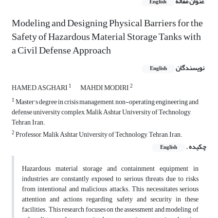
عنوان مقاله
English
Modeling and Designing Physical Barriers for the
Safety of Hazardous Material Storage Tanks with
a Civil Defense Approach
نویسندگان
English
1
2
HAMED ASGHARI
MAHDI MODIRI
1
Master's degree in crisis management, non-operating engineering and
defense university complex, Malik Ashtar University of Technology,
Tehran, Iran.
2
Professor, Malik Ashtar University of Technology, Tehran, Iran.
چکیده .
English
Hazardous material storage and containment equipment in
industries are constantly exposed to serious threats due to risks
from intentional and malicious attacks. This necessitates serious
attention and actions regarding safety and security in these
facilities. This research focuses on the assessment and modeling of