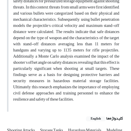
safety distances for pressurized storage equipment against shooting
threats. In this context, threats from small arms were first identified,
and various bullets were categorized based on their physical and
mechanical characteristics. Subsequently, using bullet penetration
models, the projectile's critical velocity and maximum stand-off
distance were calculated. The results indicate that safe distances
depend on the type of weapon and the characteristics of the target,
with stand-off distances averaging less than 11 meters for
handguns and varying up to 1135 meters for rifle projectiles.
Additionally, a Monte Carlo analysis examined the impact of the
shooter's offset angle on safety distances, revealing that this effect is
particularly significant when shooting at small targets. These
findings serve as a basis for designing protective barriers and
security measures in hazardous material storage facilities.
Ultimately, this research emphasizes the importance of employing
civil defense approaches and training personnel to enhance the
resilience and safety of these facilities.
کلیدواژه‌ها
English
Shooting Attacks
Storage Tanks
Hazardous Materials
Modeling