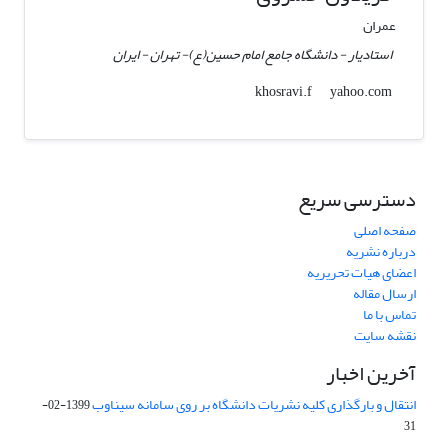
عمران
استادیار - دانشگاه جامع امام حسین(ع)- تهران - ایران
yahoo.com
khosravi.f
دسترسی سریع
صفحه اصلی
درباره نشریه
اعضای هیات تحریریه
ارسال مقاله
تماس با ما
نقشه سایت
آخرین اخبار
انتقال و بارگذاری کلیه نشریات دانشگاه بر روی سامانه سیناوب
1399-02-
31