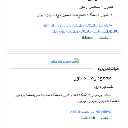
عمران - سنجش از دور
دانشیار، دانشگاه جامع امام حسین (ع)، تهران، ایران
elmnet.ir/author/%D8%B5%D9%81%D8%A7-
%D8%AE%D8%B2%D8%A7%DB%8C%DB%8C
ihu.ac.ir
skhazai
هیات تحریریه
محمودرضا دلاور
نقشه‌برداری
استاد، پردیس دانشکده های فنی، دانشکده مهندسی نقشه برداری،
دانشگاه تهران، تهران، ایران
profile.ut.ac.ir/~mdelavar
ut.ac.ir
mdelavar