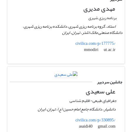
مهدی مدیری
برنامه ریزی شهری
استاد، گروه برنامه ریزی شهری، دانشکده برنامه ریزی شهری،
دانشگاه صنعتی مالک اشتر، تهران، ایران
civilica.com/p/177775/
ut.ac.ir
mmodiri
جانشین سردبیر
علی سعیدی
جغرافیای طبیعی- اقلیم شناسی
دانشیار، دانشگاه جامع امام حسین (ع)، تهران، ایران
civilica.com/p/330895/
gmail.com
asaidi40