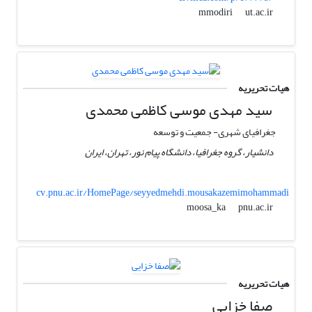
ut.ac.ir
mmodiri
هیات تحریریه
سید مهدی موسی کاظمی محمدی
جغرافیای شهری- جمعیت و توسعه
دانشیار، گروه جغرافیا، دانشگاه پیام نور، تهران، ایران
cv.pnu.ac.ir/HomePage/seyyedmehdi.mousakazemimohammadi
pnu.ac.ir
moosa_ka
هیات تحریریه
صفا خزایی