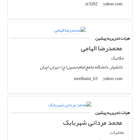
yahoo.com
zr3202
هیات تحریریه پیشین
محمدرضا الهامی
مکانیک
دانشیار، دانشگاه جامع امام حسین (ع)، تهران، ایران
yahoo.com
mrelhami_63
هیات تحریریه پیشین
محمد مردانی شهربابک
مخابرات