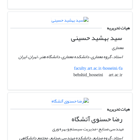
هیات تحریریه
سید بهشید حسینی
معماری
استاد، گروه معماری، دانشکده معماری، دانشگاه هنر، تهران، ایران
faculty.art.ac.ir/hosseini/fa
art.ac.ir
behshid_hosseini
هیات تحریریه
رضا حسنوی آتشگاه
مهندسی صنایع-مدیریت سیستم و بهره وری
استاد، گروه صنایع، دانشکده مهندسی صنایع، مجتمع دانشگاهی