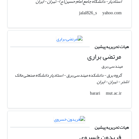
استادیار- دانشگاه جامع امام حسین(ع)- تهران - ایران
yahoo.com
jalal826_s
هیات تحریریه پیشین
مرتضی براری
مهندسی برق
گروه برق - دانشکده مهندسی برق - استادیار دانشگاه صنعتی مالک
اشتر - تهران - ایران
mut.ac.ir
barari
هیات تحریریه پیشین
فریدون خسروی