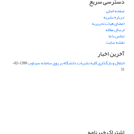
دسترسی سریع
صفحه اصلی
درباره نشریه
اعضای هیات تحریریه
ارسال مقاله
تماس با ما
نقشه سایت
آخرین اخبار
انتقال و بارگذاری کلیه نشریات دانشگاه بر روی سامانه سیناوب
1399-02-
31
این نشریه تحت مجوز Creative Commons ارجاع 4.0 بین المللی قرار
دارد.
The journal is licensed under Creative Commons Attribution 4.0
International license (CC By 4.0).
اشتراک خبرنامه