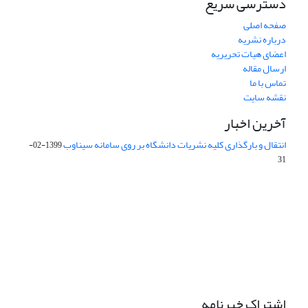
دسترسی سریع
صفحه اصلی
درباره نشریه
اعضای هیات تحریریه
ارسال مقاله
تماس با ما
نقشه سایت
آخرین اخبار
انتقال و بارگذاری کلیه نشریات دانشگاه بر روی سامانه سیناوب
1399-02-
31
این نشریه تحت مجوز Creative Commons ارجاع 4.0 بین المللی قرار
دارد.
The journal is licensed under Creative Commons Attribution 4.0
International license (CC By 4.0).
اشتراک خبرنامه