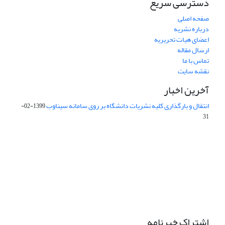
دسترسی سریع
صفحه اصلی
درباره نشریه
اعضای هیات تحریریه
ارسال مقاله
تماس با ما
نقشه سایت
آخرین اخبار
انتقال و بارگذاری کلیه نشریات دانشگاه بر روی سامانه سیناوب
1399-02-
31
این نشریه تحت مجوز Creative Commons ارجاع 4.0 بین المللی قرار
دارد.
The journal is licensed under Creative Commons Attribution 4.0
International license (CC By 4.0).
اشتراک خبرنامه