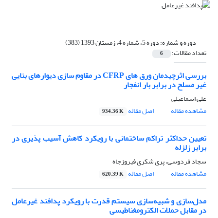
دوره و شماره:
دوره 5، شماره 4، زمستان 1393 (383)
تعداد مقالات:
6
بررسی اثرچیدمان ورق های CFRP در مقاوم سازی دیوارهای بنایی
غیر مسلح در برابر بار انفجار
علی اسماعیلی
مشاهده مقاله
اصل مقاله
934.36 K
تعیین حداکثر تراکم ساختمانی با رویکرد کاهش آسیب پذیری در
برابر زلزله
سجاد فردوسی، پری شکری فیروزجاه
مشاهده مقاله
اصل مقاله
620.39 K
مدل‌سازی و شبیه‌سازی سیستم قدرت با رویکرد پدافند غیرعامل
در مقابل حملات الکترومغناطیسی