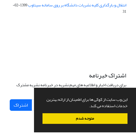
انتقال و بارگذاری کلیه نشریات دانشگاه بر روی سامانه سیناوب
1399-02-
31
این نشریه تحت مجوز Creative Commons ارجاع 4.0 بین المللی قرار
دارد.
The journal is licensed under Creative Commons Attribution 4.0
International license (CC By 4.0).
اشتراک خبرنامه
برای دریافت اخبار و اطلاعیه های مهم نشریه در خبرنامه نشریه مشترک
شوید.
این وب سایت از کوکی ها برای اطمینان از ارائه بهترین
اشتراک
خدمات استفاده می کند.
متوجه شدم