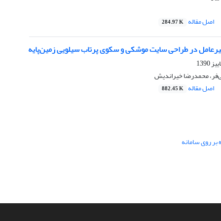
اصل مقاله
284.97 K
یرعامل در طراحی سایت موشکی و سکوی پرتاب سیلویی زمین‌پایه
فر، محمدرضا خیراندیش
اصل مقاله
882.45 K
 بر روی سامانه
این نشریه تحت مجوز Creative Commons ارجاع 4.0 بین
المللی قرار دارد.
The journal is licensed under Creative Commons
Attribution 4.0 International license (CC By 4.0).