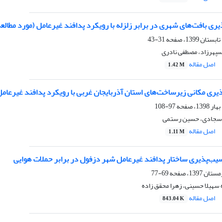
ی بافت‌های شهری در برابر زلزله با رویکرد پدافند غیرعامل (مورد مطالعه: منطقه 2 ش
31-43
سپهرزاد، مصطفی نادری
اصل مقاله
1.42 M
یری مکانی زیرساخت‌های استان آذربایجان غربی با رویکرد پدافند غیرعام
97-108
ا سجادی، حسین رستمی
اصل مقاله
1.11 M
سیب‌پذیری ساختار پدافند غیرعامل شهر دزفول در برابر حملات هوایی
69-77
سهیلا حسینی، زهرا محقق زاده
اصل مقاله
843.04 K