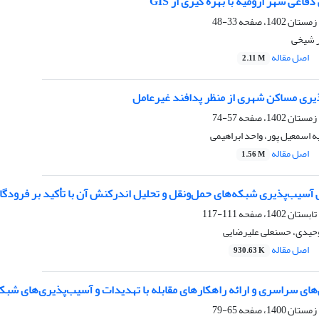
فاعی شهر ارومیه با بهره گیری از GIS
33-48
ر شیخی
اصل مقاله
2.11 M
ذیری مساکن شهری از منظر پدافند غیرعامل
57-74
ه اسمعیل پور، واحد ابراهیمی
اصل مقاله
1.56 M
 آسیب‌پذیری شبکه‌های حمل‌ونقل و تحلیل اندرکنش آن با تأکید بر فرودگ
111-117
حیدی، حسنعلی علیرضایی
اصل مقاله
930.63 K
ای سراسری و ارائه راهکارهای مقابله با تهدیدات و آسیب‌پذیری‌های شبک
65-79