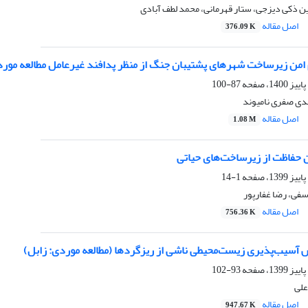
ن ذکی دیزجی، ستار قهرمانی، محمد لطف آبادی
اصل مقاله
376.09 K
 امن زیرساخت شهرهای پشتیبان جنگ از منظر پدافند غیرعامل مطالعه مور
87-100
هدی صفری نامیوند
اصل مقاله
1.08 M
 حفاظت از زیرساخت‌های حیاتی
1-14
فی، رضا غفارپور
اصل مقاله
756.36 K
 آسیب‌پذیری‌ زیست‌محیطی ناشی از ریزگردها (مطالعه موردی: زابل)
93-102
علی
اصل مقاله
947.67 K