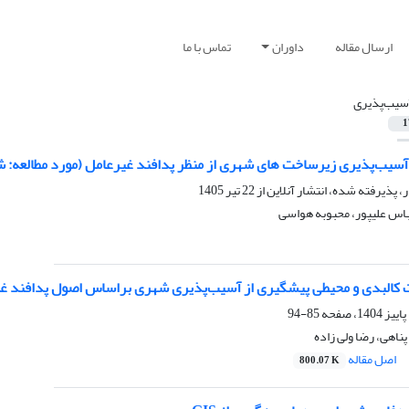
ارسال مقاله
داوران
تماس با ما
سیب‌پذیری
1
آسیب‌پذیری زیرساخت های شهری از منظر پدافند غیرعامل (مورد مطالعه: شه
ر، پذیرفته شده، انتشار آنلاین از
22 تیر 1405
س علیپور، محبوبه هواسی
کالبدی و محیطی پیشگیری از آسیب‌پذیری شهری براساس اصول پدافند غیرعامل(مطال
85-94
پناهی، رضا ولی زاده
اصل مقاله
800.07 K